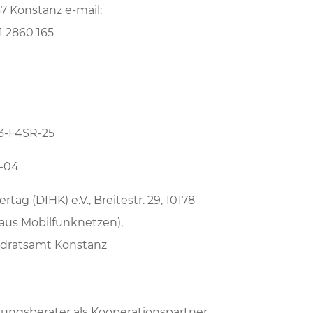
7 Konstanz e-mail:
1 2860 165
43-F4SR-25
7-04
 (DIHK) e.V., Breitestr. 29, 10178
 aus Mobilfunknetzen),
andratsamt Konstanz
rungsberater als Kooperationspartner