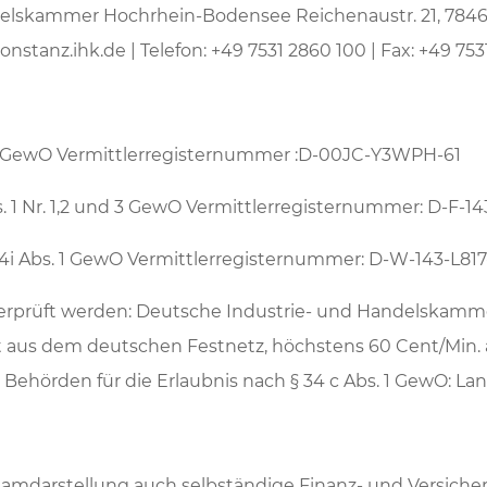
delskammer Hochrhein-Bodensee Reichenaustr. 21, 7846
nstanz.ihk.de | Telefon: +49 7531 2860 100 | Fax: +49 753
 1 GewO Vermittlerregisternummer :D-00JC-Y3WPH-61
. 1 Nr. 1,2 und 3 GewO Vermittlerregisternummer: D-F-1
34i Abs. 1 GewO Vermittlerregisternummer: D-W-143-L81
rprüft werden: Deutsche Industrie- und Handelskammertag
nt aus dem deutschen Festnetz, höchstens 60 Cent/Min.
 Behörden für die Erlaubnis nach § 34 c Abs. 1 GewO: L
eamdarstellung auch selbständige Finanz- und Versiche