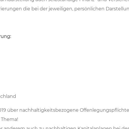
ierungen die bei der jeweiligen, persönlichen Darstellun
rung:
schland
019 über nachhaltigkeitsbezogene Offenlegungspflichte
s Thema!
r anderem auch zu nachhaltigen Kapitalanlagen bei de